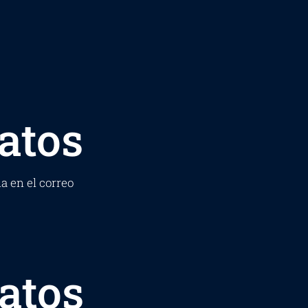
atos
da en el correo
atos