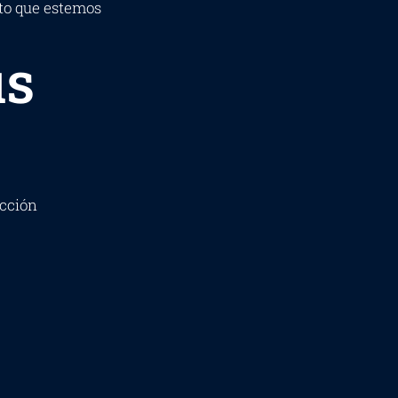
ato que estemos
us
ección