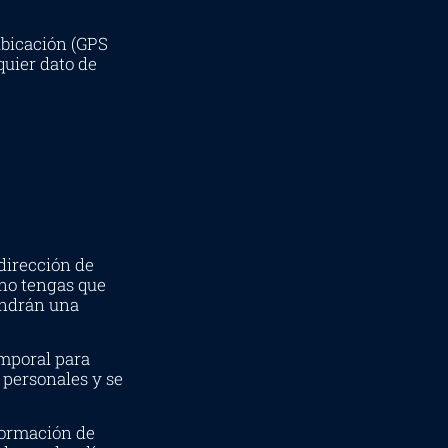
ubicación (GPS
quier dato de
dirección de
 no tengas que
tendrán una
emporal para
 personales y se
formación de