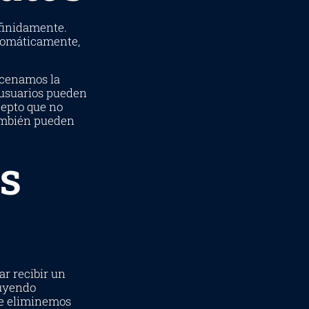
finidamente.
tomáticamente,
macenamos la
 usuarios pueden
cepto que no
ambién pueden
s
ar recibir un
luyendo
ue eliminemos