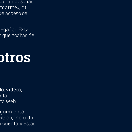
duran dos días,
érdarme», tu
de acceso se
vegador. Esta
o que acabas de
otros
o, vídeos,
orta
tra web.
seguimiento
stado, incluido
a cuenta y estás