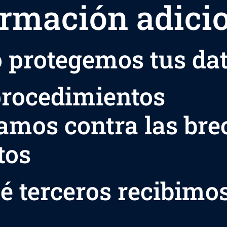
ormación adici
protegemos tus da
rocedimientos
zamos contra las br
tos
é terceros recibimo