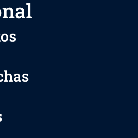
onal
tos
echas
s