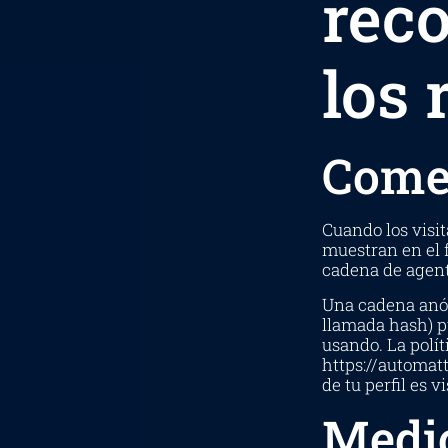
rec
los
Come
Cuando los visi
muestran en el f
cadena de agent
Una cadena anón
llamada hash) pu
usando. La polít
https://automat
de tu perfil es 
Medi