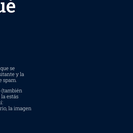
ué
 que se
itante y la
de spam.
o (también
la estás
í:
rio, la imagen