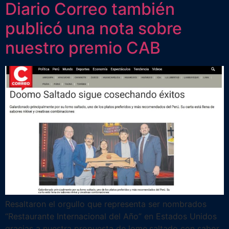
Diario Correo también
publicó una nota sobre
nuestro premio CAB
Resaltaron el orgullo que representa ser nombrados
“Restaurante Internacional del Año” en Estados Unidos
gracias a nuestra propuesta de lomo saltado con sabor