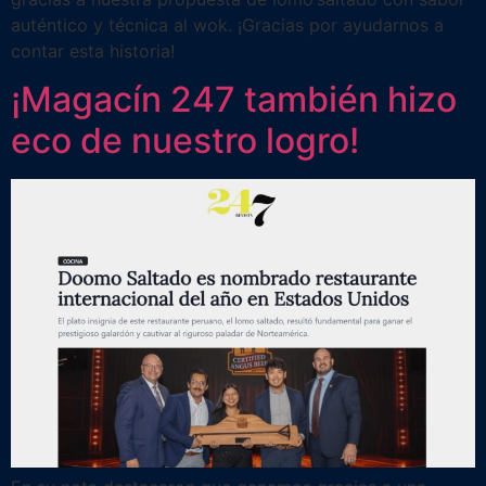
auténtico y técnica al wok. ¡Gracias por ayudarnos a
contar esta historia!
¡Magacín 247 también hizo
eco de nuestro logro!